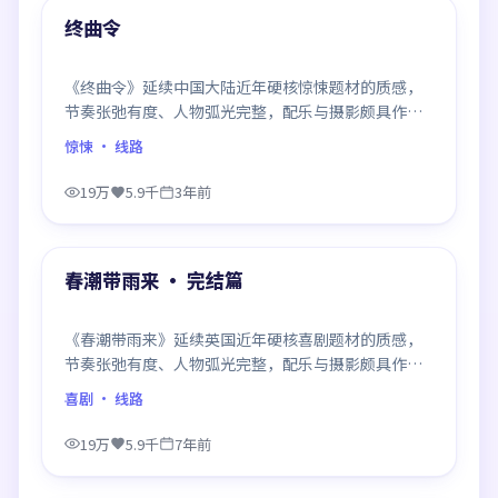
精选
终曲令
《终曲令》延续中国大陆近年硬核惊悚题材的质感，
节奏张弛有度、人物弧光完整，配乐与摄影颇具作者
风格，是一部值得逐帧细看的诚意之作。
惊悚
· 线路
19万
5.9千
3年前
99:00
精选
春潮带雨来 · 完结篇
《春潮带雨来》延续英国近年硬核喜剧题材的质感，
节奏张弛有度、人物弧光完整，配乐与摄影颇具作者
风格，是一部值得逐帧细看的诚意之作。
喜剧
· 线路
19万
5.9千
7年前
99:01