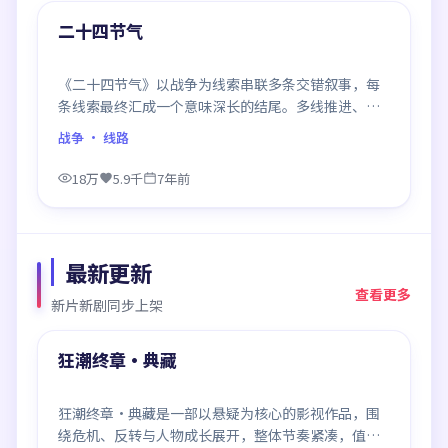
精选
二十四节气
《二十四节气》以战争为线索串联多条交错叙事，每
条线索最终汇成一个意味深长的结尾。多线推进、信
息密度大，二刷时仍有新发现。
战争
· 线路
18万
5.9千
7年前
最新更新
查看更多
新片新剧同步上架
99:25
最新
狂潮终章·典藏
狂潮终章·典藏是一部以悬疑为核心的影视作品，围
绕危机、反转与人物成长展开，整体节奏紧凑，值得