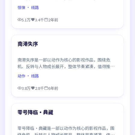
观看。
惊悚
· 线路
5.1万
3.4千
2年前
99:58
最新
南港失序
南港失序是一部以动作为核心的影视作品，围绕危
机、反转与人物成长展开，整体节奏紧凑，值得推荐
观看。
动作
· 线路
3.8万
2.8千
6年前
93:37
最新
零号降临·典藏
零号降临·典藏是一部以动作为核心的影视作品，围
绕危机、反转与人物成长展开，整体节奏紧凑，值得