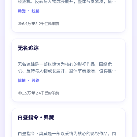
绕危机、反转与人物成长展开，整体节奏紧凑，值得
推荐观看。
动漫
· 线路
6.4万
3.2千
9年前
94:04
最新
无名追踪
无名追踪是一部以惊悚为核心的影视作品，围绕危
机、反转与人物成长展开，整体节奏紧凑，值得推荐
观看。
惊悚
· 线路
1.5万
2.4千
8年前
99:53
最新
白昼指令·典藏
白昼指令·典藏是一部以爱情为核心的影视作品，围