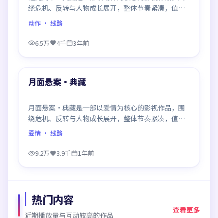
绕危机、反转与人物成长展开，整体节奏紧凑，值得
推荐观看。
动作
· 线路
6.5万
4千
3年前
99:18
最新
月面悬案·典藏
月面悬案·典藏是一部以爱情为核心的影视作品，围
绕危机、反转与人物成长展开，整体节奏紧凑，值得
推荐观看。
爱情
· 线路
9.2万
3.9千
1年前
热门内容
查看更多
近期播放量与互动较高的作品
99:04