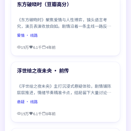
精选
东方破晓时（豆瓣高分）
《东方破晓时》聚焦爱情与人性博弈，镜头语言考
究，演员表演收放自如。剧情沿着一条主线一路反
转，每次揭晓都重塑前情认知，悬念感拉满。
爱情
· 线路
19万
6.1千
4年前
96:04
精选
浮世绘之夜未央 · 前传
《浮世绘之夜未央》主打沉浸式悬疑体验，剧情铺陈
层层推进，情绪节奏精准卡点，结局留下大量讨论空
间，适合喜欢慢热好戏的观众。
悬疑
· 线路
19万
6.1千
8年前
99:08