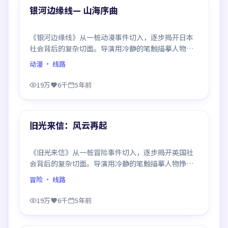
精选
银河边缘线— 山海序曲
《银河边缘线》从一桩动漫事件切入，逐步揭开日本
社会背后的复杂切面。导演用冷静的笔触描摹人物挣
扎，沉浸感极强，看完后劲十足。
动漫
· 线路
19万
6千
5年前
99:04
精选
旧光来信：风云再起
《旧光来信》从一桩冒险事件切入，逐步揭开英国社
会背后的复杂切面。导演用冷静的笔触描摹人物挣
扎，沉浸感极强，看完后劲十足。
冒险
· 线路
19万
6千
5年前
99:58