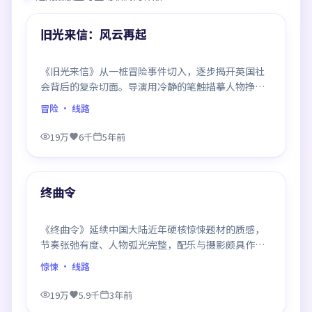
热门
旧光来信：风云再起
《旧光来信》从一桩冒险事件切入，逐步揭开英国社
会背后的复杂切面。导演用冷静的笔触描摹人物挣
扎，沉浸感极强，看完后劲十足。
冒险
· 线路
19万
6千
5年前
99:58
热门
终曲令
《终曲令》延续中国大陆近年硬核惊悚题材的质感，
节奏张弛有度、人物弧光完整，配乐与摄影颇具作者
风格，是一部值得逐帧细看的诚意之作。
惊悚
· 线路
19万
5.9千
3年前
99:00