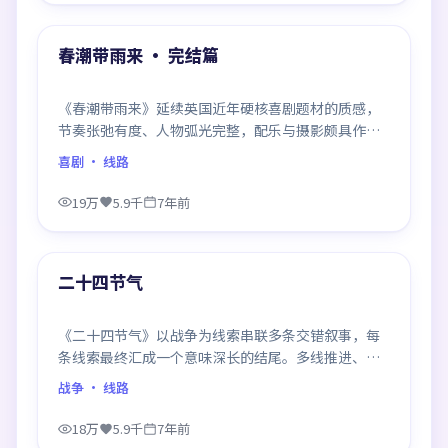
热门
春潮带雨来 · 完结篇
《春潮带雨来》延续英国近年硬核喜剧题材的质感，
节奏张弛有度、人物弧光完整，配乐与摄影颇具作者
风格，是一部值得逐帧细看的诚意之作。
喜剧
· 线路
19万
5.9千
7年前
99:01
热门
二十四节气
《二十四节气》以战争为线索串联多条交错叙事，每
条线索最终汇成一个意味深长的结尾。多线推进、信
息密度大，二刷时仍有新发现。
战争
· 线路
18万
5.9千
7年前