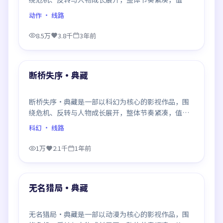
推荐观看。
动作
· 线路
8.5万
3.8千
3年前
99:18
最新
断桥失序·典藏
断桥失序·典藏是一部以科幻为核心的影视作品，围
绕危机、反转与人物成长展开，整体节奏紧凑，值得
推荐观看。
科幻
· 线路
1万
2.1千
1年前
99:39
最新
无名猎局·典藏
无名猎局·典藏是一部以动漫为核心的影视作品，围