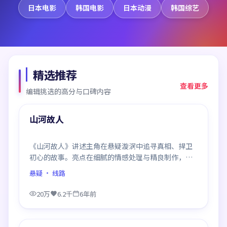
日本电影
韩国电影
日本动漫
韩国综艺
精选推荐
查看更多
编辑挑选的高分与口碑内容
99:57
精选
山河故人
《山河故人》讲述主角在悬疑漩涡中追寻真相、捍卫
初心的故事。亮点在细腻的情感处理与精良制作，感
情戏与动作戏比例平衡，节奏舒服。
悬疑
· 线路
20万
6.2千
6年前
99:25